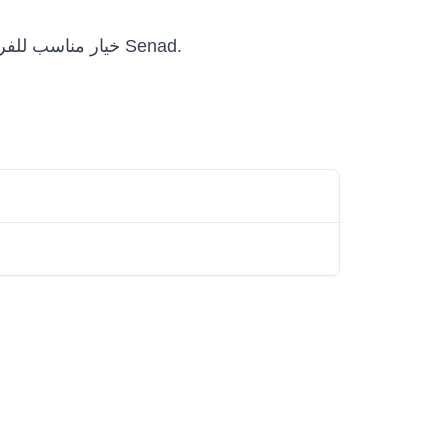
Senad Automatic Logistic Sorting System خيار مناسب للفرق التي تريد تقييم أو شراء أو نشر حلول روبوتية احترافية ضمن Senad.