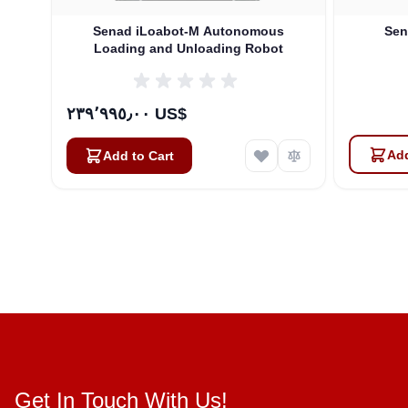
Senad iLoabot-M Autonomous
Sen
Loading and Unloading Robot
٢٣٩٬٩٩٥٫٠٠ US$
Add
Add to Cart
Get In Touch With Us!