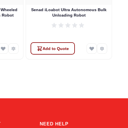
 Wheeled
Senad iLoabot Ultra Autonomous Bulk
Unloading Robot
روبوت بشري الش
Add to Quote
Atlas
Online — robotics specialist
T
NEED HELP