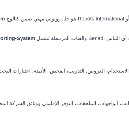
هو حل روبوتي مهني ضمن كتالوج Robots International للجهات التي تحتاج إلى تقييم تقني قبل الشراء أو
em
والفئات المرتبطة تشمل Senad. يتم الحفاظ على اسم الطراز الأصلي لتجنب أي التباس
Sorting-System
استخدام، العروض، التدريب، الفحص، الأتمتة، اختبارات البح
 الثابت، الواجهات، الملحقات، التوفر الإقليمي ووثائق الشركة 