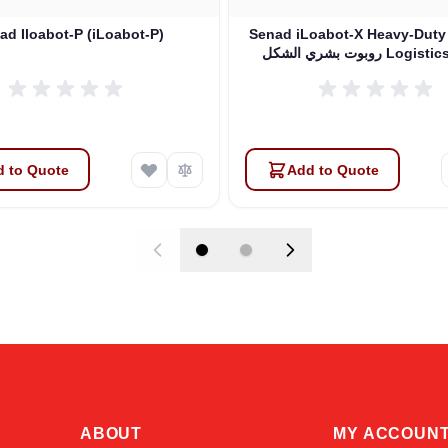
ad Iloabot-P (iLoabot-P)
Senad iLoabot-X Heavy-Duty
كل Logistics Robot
 to Quote
Add to Quote
ABOUT
MY ACCOUN