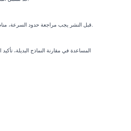
قبل النشر يجب مراجعة حدود السرعة، مناطق التشغيل، الإيقاف الطارئ، الإشراف البشري، سياسات البيانات، الظروف البيئية ومتطلبات الامتثال المحلية.