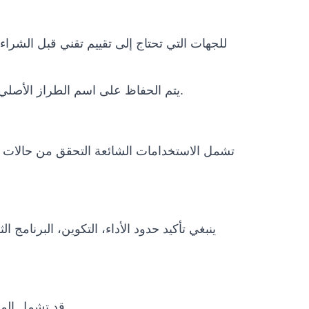
والفئات المرتبطة تشمل Senad. يتم الحفاظ على اسم الطراز الأصلي لتجنب أي التباس فني.
تشمل الاستخدامات الشائعة التحقق من حالات ال
ينبغي تأكيد حدود الأداء، التكوين، البرنامج
قد تشمل المشاريع الدولية التغليف، النقل، وثائق الاستيراد، متطلبات الطاقة، التدريب عن بعد، دعم التشغيل وخطة الصيانة.