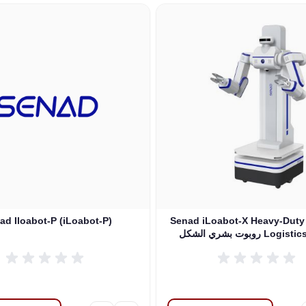
le using the tab key. You can skip the carousel or go straight to
ad Iloabot-P (iLoabot-P)
Senad iLoabot-X Heavy-Duty
كل Logistics Robot