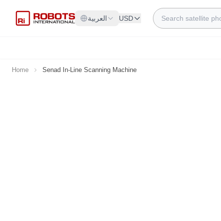
Skip to Content
Search
USD
العربية
Home
Senad In-Line Scanning Machine