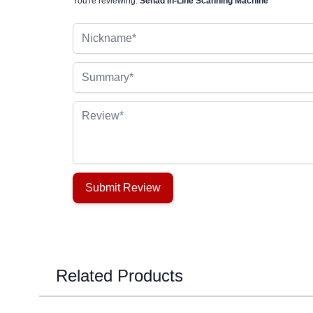
You're reviewing:
Senad In-Line Scanning Machine
Nickname
Summary
Review
Submit Review
Related Products