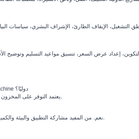
هل يمكن شحن Senad In-Line Scanning Machine دوليًا؟
يعتمد التوفر على المخزون والتكوين وسياسة الشركة المصنعة وبلد الوجهة.
نعم. من المفيد مشاركة التطبيق والبيئة والكمية والميزانية والجدول الزمني ومتطلبات التكامل.