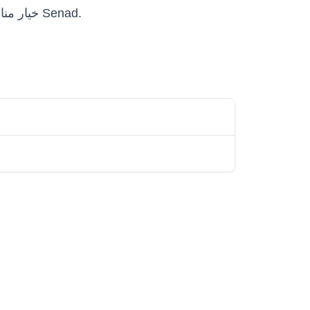
Senad In-Line Scanning Machine خيار مناسب للفرق التي تريد تقييم أو شراء أو نشر حلول روبوتية احترافية ضمن Senad.