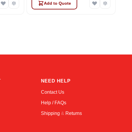
Add to Quote
Atlas
Online — robotics specialist
T
NEED HELP
Contact Us
Help / FAQs
Shipping
&
Returns