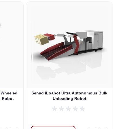
 carousel navigation using the skip links.
 Wheeled
Senad iLoabot Ultra Autonomous Bulk
Unloading Robot
روبوت بشري الش