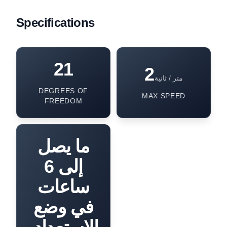
Specifications
21
2
متر / ثانية
DEGREES OF
MAX SPEED
FREEDOM
ما يصل
إلى 6
ساعات
في وضع