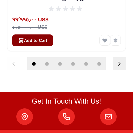
Special Price
٩٩٬٩٩٥٫٠٠ US$
١١٥٬٠٠٠٫٠٠ US$
Add to Cart
Get In Touch With Us!