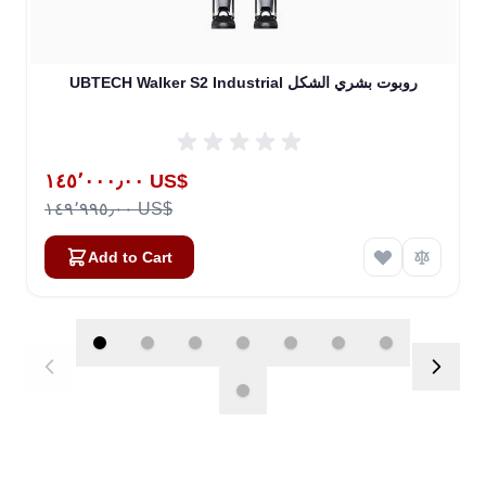
UBTECH Walker S2 Industrial روبوت بشري الشكل
Special Price
١٤٥٬٠٠٠٫٠٠ US$
١٤٩٬٩٩٥٫٠٠ US$
Add to Cart