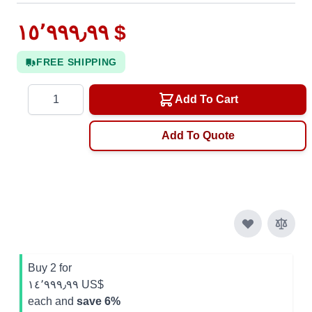
١٥٬٩٩٩٫٩٩ $
FREE SHIPPING
Quantity
Add To Cart
Add To Quote
Buy 2 for
١٤٬٩٩٩٫٩٩ US$
each and
save
6
%