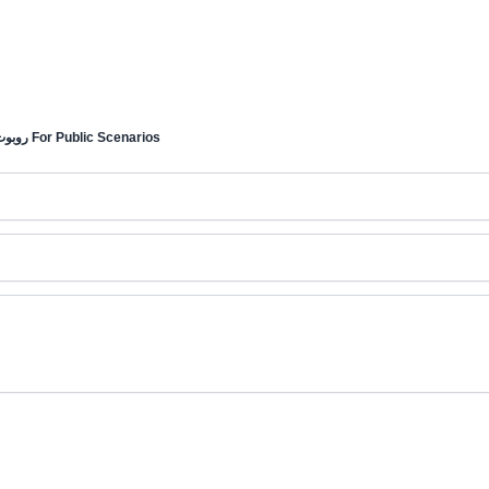
UBTECH Cleinbot M79 Professional روبوت تنظيف For Public Scenarios