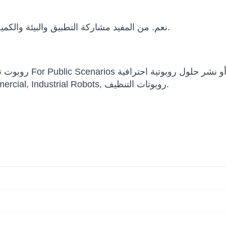
نعم. من المفيد مشاركة التطبيق والبيئة والكمية والميزانية والجدول الزمني ومتطلبات التكامل.
ضمن UBTECH, Commercial Robots, Commercial, Industrial Robots, روبوتات التنظيف.