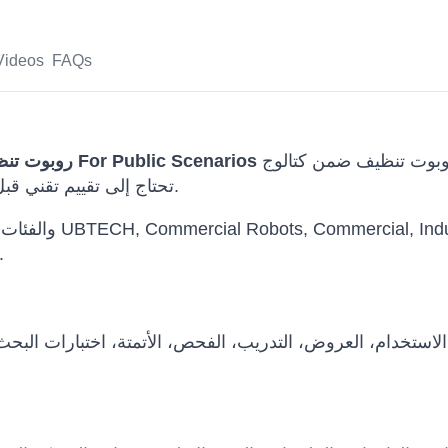
Videos
FAQs
هو حل روبوت تنظيف ضمن كتالوج Robots International للجهات التي
UBTECH Cleinbot M79 Professional روبوت تنظيف For Public Scenarios
تحتاج إلى تقييم تقني قبل الشراء أو البحث أو العروض أو النشر التجاري.
على اسم الطراز الأصلي لتجنب أي الت
استخدام، العروض، التدريب، الفحص، الأتمتة، اختبارات البح