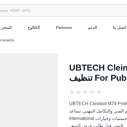
اتصل بنا
الدعم
Partners
الكتالوج
المتجر
H Cleinbot M79 Professional
UBTECH Cl روبوت
For Public
UBTECH Cleinbot روبوت تنظيف For Public Scenarios هو حل
فني والتكامل المهني. تساعد Robots
International المشترين العرب على مقارنة التطبيقات والمتطلبات واللوجستيات وخيارات
النشر قبل طلب عرض السعر.