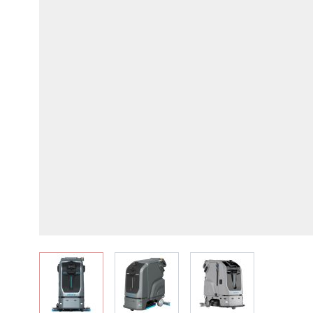
View larger image
View larger image
View larger image