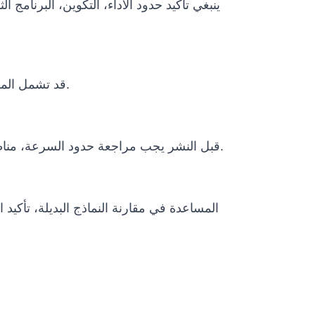
ينبغي تأكيد حدود الأداء، التكوين، البرنامج
قد تشمل المشاريع الدولية التغليف، النقل، وثائق الاستيراد، متطلبات الطاقة، التدريب عن بعد، دعم التشغيل وخطة الصيانة.
قبل النشر يجب مراجعة حدود السرعة، مناطق التشغيل، الإيقاف الطارئ، الإشراف البشري، سياسات البيانات، الظروف البيئية ومتطلبات الامتثال المحلية.