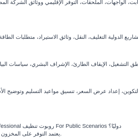
 الثابت، الواجهات، الملحقات، التوفر الإقليمي ووثائق الشركة 
هل يمكن شحن UBTECH Cleinbot M79 Professional روبوت تنظيف For Public Scenarios دوليًا؟
يعتمد التوفر على المخزون والتكوين وسياسة الشركة المصنعة وبلد الوجهة.