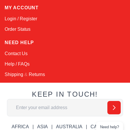
MY ACCOUNT
Login / Register
Order Status
NEED HELP
Contact Us
Help / FAQs
Shipping
&
Returns
KEEP IN TOUCH!
Email Address
AFRICA
ASIA
AUSTRALIA
CANADA
Need help?