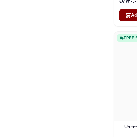
Ad
FREE 
Unitr