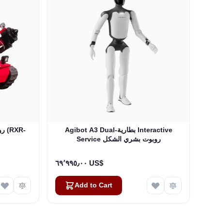
Agibot A3 Dual-بطارية Interactive
Service روبوت بشري الشكل
٦٩٬٩٩٥٫٠٠ US$
Add to Cart