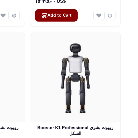
١٥٬٩٩٥٫٠٠ US$
Add to Cart
Booster K1 Professional روبوت بشري
الشكل