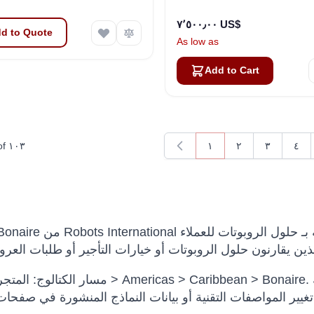
٧٬٥٠٠٫٠٠ US$
d to Quote
As low as
Add to Cart
of
١٠٣
١
٢
٣
٤
You're currently readin
Page
Page
Pag
مسار الكتالوج: المتجر > إقليمي > Americas > Caribbean > Bonaire. تساعد 