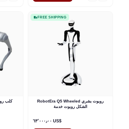
FREE SHIPPING
RobotEra Q5 Wheeled روبوت بشري
الشكل روبوت خدمة
٦٣٬٠٠٠٫٠٠ US$