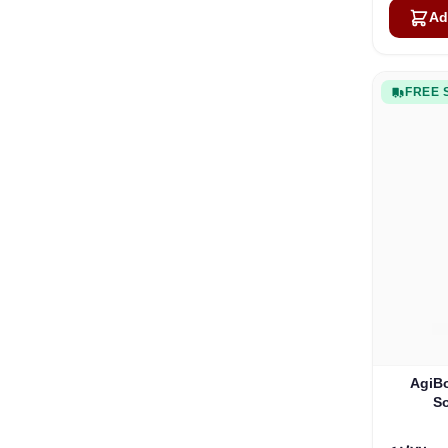
Ad
FREE 
AgiBo