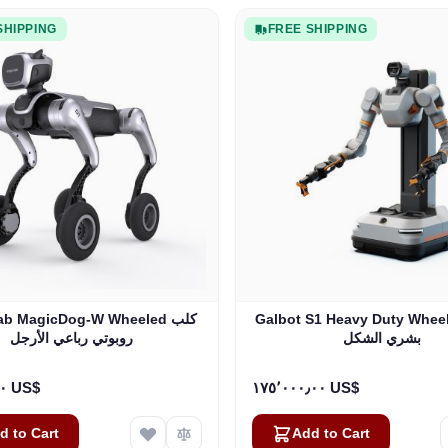
SHIPPING
FREE SHIPPING
Galbot S1 Heavy Duty Whe روبوت
icLab MagicDog-W Wheeled
بشري الشكل
روبوتي رباعي الأرجل
١٢٬٥٠٠٫٠٠ US$
١٧٥٬٠٠٠٫٠٠ US$
d to Cart
Add to Cart