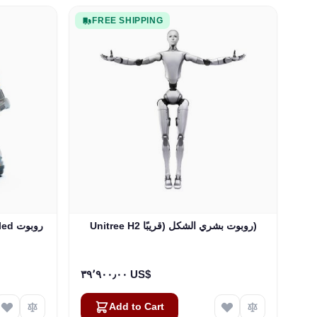
FREE SHIPPING
Unitree H2 روبوت بشري الشكل (قريبًا)
eled
٣٩٬٩٠٠٫٠٠ US$
Add to Cart