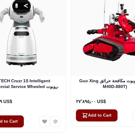
Guo Xing روبوت مكافحة حرائق (RXR-
ECH Cruzr 1S Intelligent
M40D-880T)
ommercial Service Wheeled
بشري الشكل
١٥٬٩٩٩٫٩٩ US$
٢٧٬٨٩٥٫٠٠ US$
s
Add to Cart
d to Cart