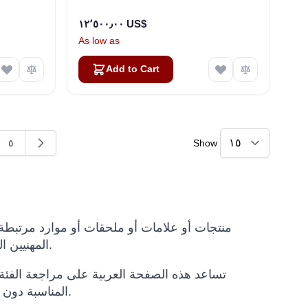
١٢٬٥٠٠٫٠٠ US$
As low as
Add to Cart
٥
Show
g page
e
Page
المهنيين الذين يقارنون حلول الروبوتات أو خيارات التأجير أو طلبات العروض الدولية.
المناسبة دون تغيير المواصفات التقنية أو بيانات النماذج المنشورة في صفحات المنتجات.