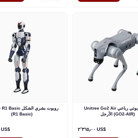
Unitree Go2 Air كلب روبوتي رباعي
Unitree R1 Basic روب
الأرجل (GO2-AIR)
(R1 Basic)
٩٬٩٩٠٫٠٠ US$
٢٬٣٦٥٫٠٠ US$