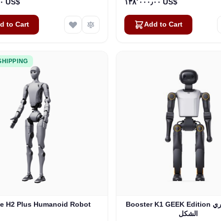
٤٨٬٧٢٠٫٠٠ US$
١٣٨٬٠٠٠٫٠٠ US$
d to Cart
Add to Cart
SHIPPING
Booster K1 GEEK Edition روبوت بشري
ee H2 Plus Humanoid Robot
الشكل