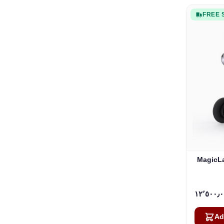
FREE 
Mag كلب
Ad