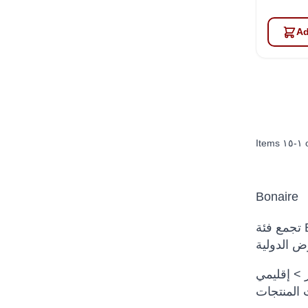
Ad
Items
١٥
-
١
Bonaire
تجمع فئة Bonaire من Robots International منتجات أو علامات أو ملحقات أو موارد مرتبطة بـ حلول الروبوتات للعملاء
هذه الصفحة العربية على مراجعة الفئة