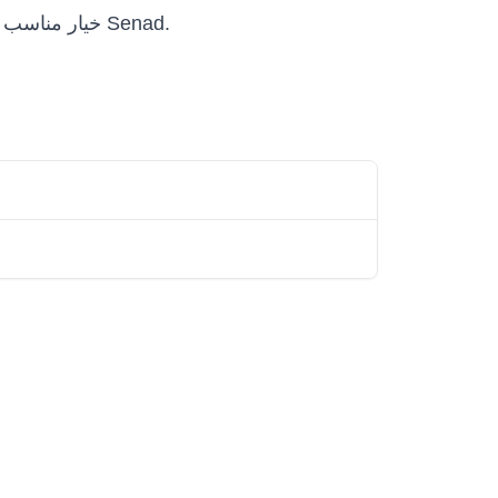
Senad Belt Conveyor (Belt Conveyor) خيار مناسب للفرق التي تريد تقييم أو شراء أو نشر حلول روبوتية احترافية ضمن Senad.