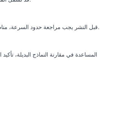
قبل النشر يجب مراجعة حدود السرعة، مناطق التشغيل، الإيقاف الطارئ، الإشراف البشري، سياسات البيانات، الظروف البيئية ومتطلبات الامتثال المحلية.