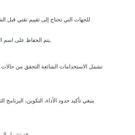
والفئات المرتبطة تشمل Senad. يتم الحفاظ على اسم الطراز الأصلي لتجنب أي التباس فني.
تشمل الاستخدامات الشائعة التحقق من حالات ال
ينبغي تأكيد حدود الأداء، التكوين، البرنامج
قد تشمل المشاريع الدولية التغليف، النقل، وثائق الاستيراد، متطلبات الطاقة، التدريب عن بعد، دعم التشغيل وخطة الصيانة.