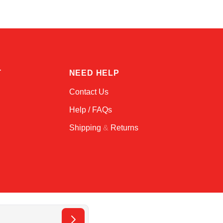
T
NEED HELP
Contact Us
Help / FAQs
Shipping
&
Returns