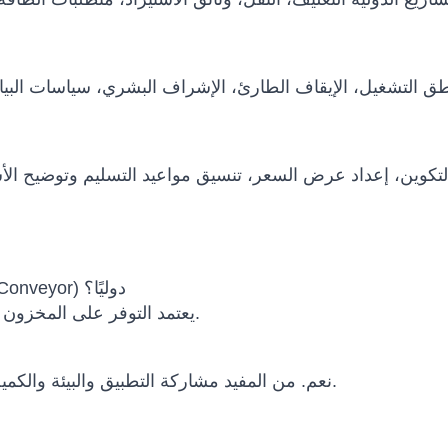
هل يمكن شحن Senad Belt Conveyor (Belt Conveyor) دوليًا؟
يعتمد التوفر على المخزون والتكوين وسياسة الشركة المصنعة وبلد الوجهة.
نعم. من المفيد مشاركة التطبيق والبيئة والكمية والميزانية والجدول الزمني ومتطلبات التكامل.