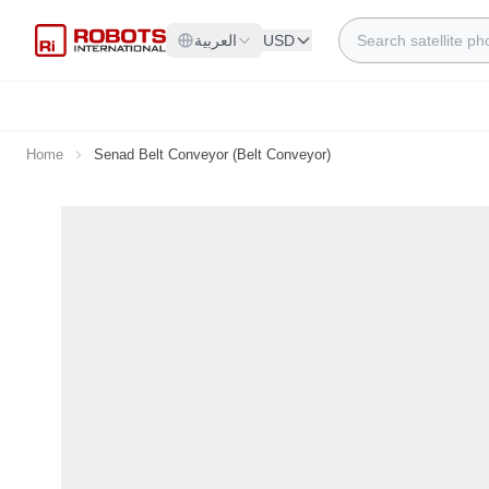
Skip to Content
Search
USD
العربية
Home
Senad Belt Conveyor (Belt Conveyor)