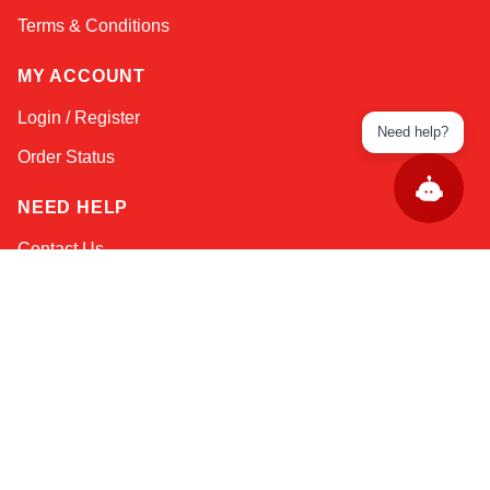
Terms & Conditions
MY ACCOUNT
Login / Register
Need help?
Order Status
NEED HELP
Contact Us
Help / FAQs
Shipping
&
Returns
KEEP IN TOUCH!
Email Address