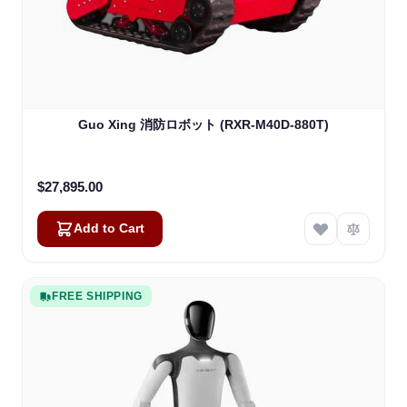
Guo Xing 消防ロボット (RXR-M40D-880T)
$27,895.00
Add to Cart
FREE SHIPPING