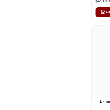
$48,720.
Ad
Unitr