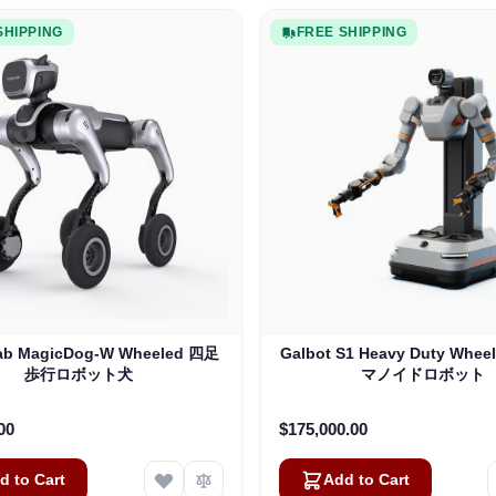
SHIPPING
FREE SHIPPING
ab MagicDog-W Wheeled 四足
Galbot S1 Heavy Duty Whe
歩行ロボット犬
マノイドロボット
00
$175,000.00
d to Cart
Add to Cart