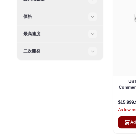
Filter
価格
Filter
最高速度
Filter
二次開発
Filter
UBT
Commer
$15,999.
As low a
Ad