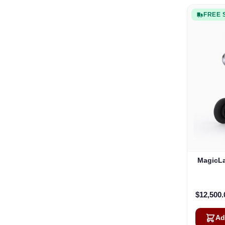
FREE 
MagicL
$12,500.
Ad