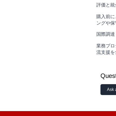
評価と統
購入前に、
ングや保
国際調達
業務プロ
流支援を
Quest
Ask 