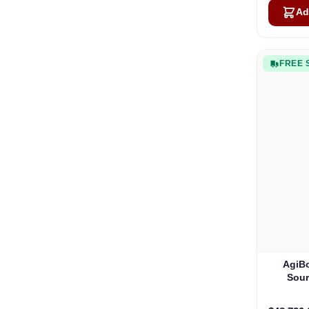
Ad
FREE 
AgiBo
So