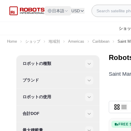
Skip to Content
Search
日本語
USD
ショッ
Home
ショップ
地域別
Americas
Caribbean
Saint M
Robots
Skip to product list
ロボットの種類
Filter
Saint
ブランド
Filter
ロボットの使用
Filter
合計DOF
Filter
FREE 
最大積載量