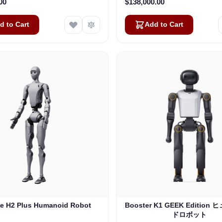
00
$138,000.00
d to Cart
Add to Cart
ee H2 Plus Humanoid Robot
Booster K1 GEEK Editio
ドロボット