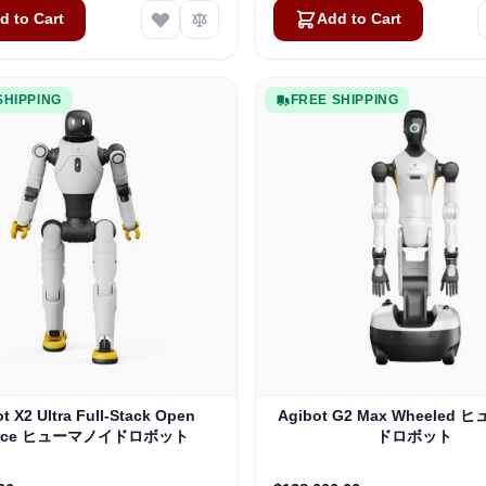
d to Cart
Add to Cart
SHIPPING
FREE SHIPPING
t X2 Ultra Full-Stack Open
Agibot G2 Max Wheeled
urce ヒューマノイドロボット
ドロボット