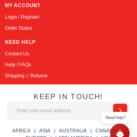
MY ACCOUNT
Login / Register
Order Status
NEED HELP
Contact Us
Help / FAQs
Shipping
&
Returns
KEEP IN TOUCH!
Email Address
Need help?
AFRICA
ASIA
AUSTRALIA
CANADA