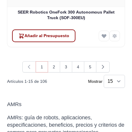
SEER Robotics OneFork 300 Autonomous Pallet
Truck (SOF-300EU)
Añadir al Presupuesto
1
2
3
4
5
Actualmente estás leyendo página
Página
Página
Página
Página
Artículos
1
-
15
de
106
Mostrar
AMRs
AMRs: guía de robots, aplicaciones,
especificaciones, beneficios, precios y criterios de