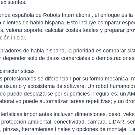
existentes.
ienda española de Robots International, el enfoque es la
a clientes de habla hispana. Esto incluye comparar especi
s, valorar soporte, calcular costes totales y preparar p
ión inicial.
radores de habla hispana, la prioridad es comparar sist
in depender solo de datos comerciales o demostraciones
características
s profesionales se diferencian por su forma mecánica, mo
de usuario y ecosistema de software. Un robot humanoide
o puede desplazarse por superficies irregulares; un AM
aborativo puede automatizar tareas repetitivas; y un dro
terísticas importantes incluyen dimensiones, peso, velo
 protección ambiental, conectividad, cámara, LiDAR, se
, pinzas, herramientas finales y opciones de montaje. L