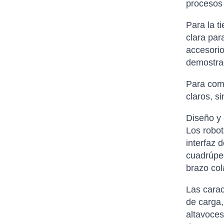
procesos 
Para la t
clara par
accesorio
demostrac
Para comp
claros, s
Diseño y 
Los robot
interfaz 
cuadrúped
brazo col
Las carac
de carga,
altavoces