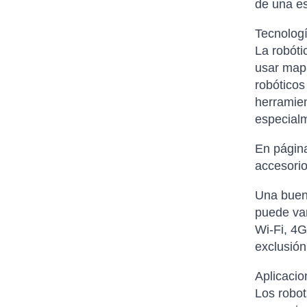
de una es
Tecnologí
La robóti
usar mapa
robóticos
herramien
especial
En página
accesorio
Una buena
puede var
Wi-Fi, 4G
exclusión
Aplicacio
Los robot