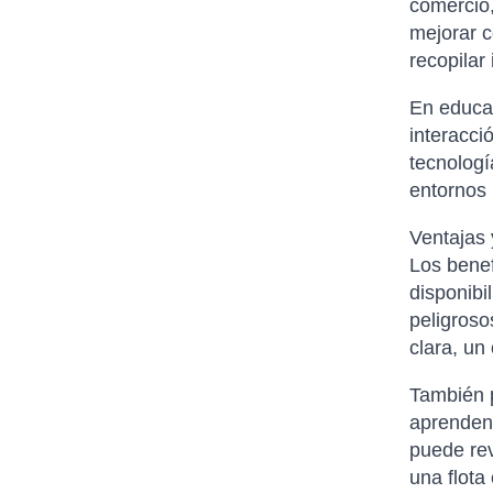
comercio,
mejorar c
recopilar
En educac
interacci
tecnolog
entornos 
Ventajas 
Los benef
disponibi
peligroso
clara, un
También p
aprenden 
puede rev
una flota