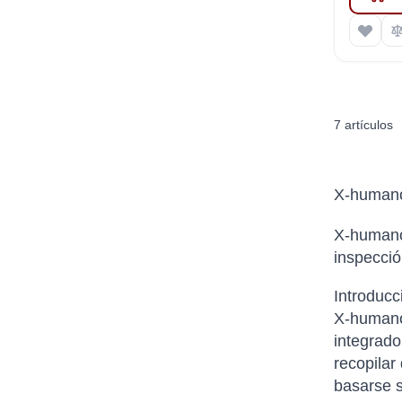
7
artículos
X-human
X-humanoi
inspecció
Introducc
X-humanoi
integrado
recopilar
basarse so