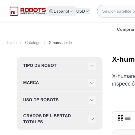
Ir al contenido
Search
Español
USD
Comprar
Inicio
Catálogo
X-humanoide
X-huma
Skip to product list
TIPO DE ROBOT
Filter
X-humanoi
MARCA
inspecció
Filter
USO DE ROBOTS
Filter
GRADOS DE LIBERTAD
Filter
TOTALES