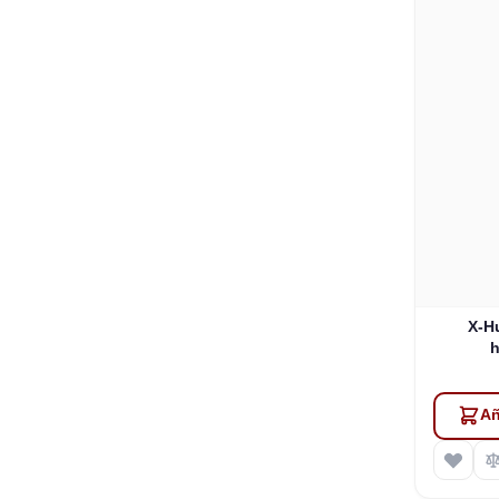
X-H
Añ