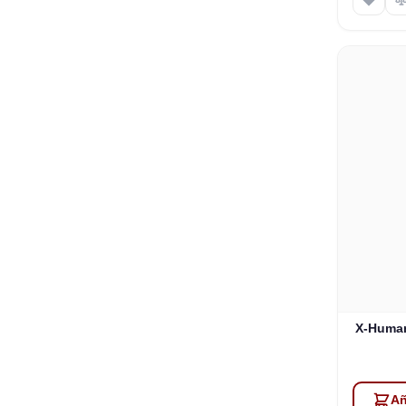
X-Human
Añ