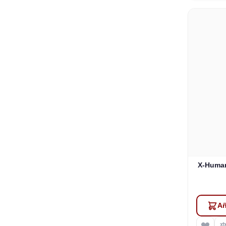
X-Human
Añ