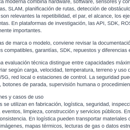
ca moderna combina hardware, software, sensores y con
s, SLAM, planificación de rutas, detección de obstácul
 son relevantes la repetibilidad, el par, el alcance, los e
tas. En plataformas de investigación, las API, SDK, R
mente importantes.
s de marca o modelo, conviene revisar la documentación
s compatibles, garantías, SDK, repuestos y diferencias 
 evaluación técnica distingue entre capacidades máxim
iar según carga, velocidad, temperatura, terreno y uso
/5G, red local o estaciones de control. La seguridad pue
, botones de parada, supervisión humana o procedimien
nes y casos de uso
s se utilizan en fabricación, logística, seguridad, inspecc
 eventos, limpieza, construcción y servicios públicos. En
onsistencia. En logística pueden transportar materiales 
 imágenes, mapas térmicos, lecturas de gas o datos estru