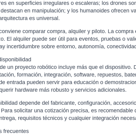
es en superficies irregulares o escaleras; los drones son
 destacan en manipulación; y los humanoides ofrecen val
rquitectura es universal.
onviene comparar compra, alquiler y piloto. La compra
zo. El alquiler puede ser útil para eventos, pruebas o vali
y incertidumbre sobre entorno, autonomía, conectividad
disponibilidad
 de un proyecto robótico incluye más que el dispositivo.
ción, formación, integración, software, repuestos, bater
e entrada pueden servir para educación o demostracion
querir hardware más robusto y servicios adicionales.
ibilidad depende del fabricante, configuración, accesori
 Para solicitar una cotización precisa, es recomendable d
ntrega, requisitos técnicos y cualquier integración neces
s frecuentes