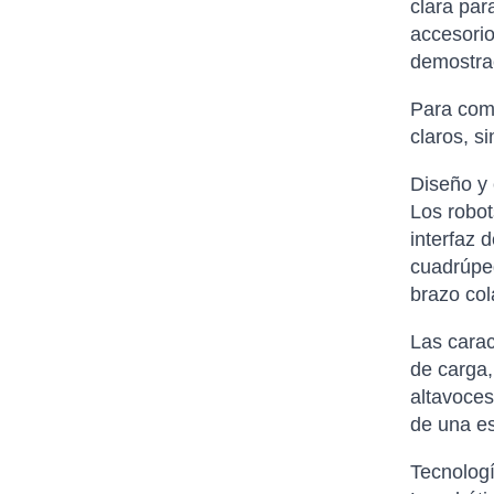
clara par
accesorio
demostrac
Para comp
claros, s
Diseño y 
Los robot
interfaz 
cuadrúped
brazo col
Las carac
de carga,
altavoces
de una es
Tecnologí