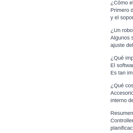
¿Cómo el
Primero d
y el sop
¿Un robot 
Algunos s
ajuste de
¿Qué impo
El softwa
Es tan i
¿Qué cos
Accesorio
interno d
Resume
Controlle
planifica