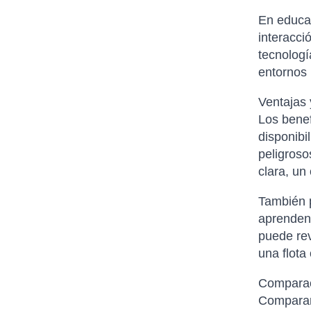
En educac
interacci
tecnolog
entornos 
Ventajas 
Los benef
disponibi
peligroso
clara, un
También p
aprenden 
puede rev
una flota
Compara
Comparar 