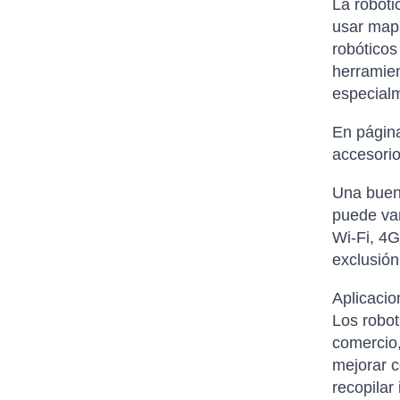
La robóti
usar mapa
robóticos
herramien
especial
En página
accesorio
Una buena
puede var
Wi-Fi, 4G
exclusión
Aplicacio
Los robot
comercio,
mejorar c
recopilar