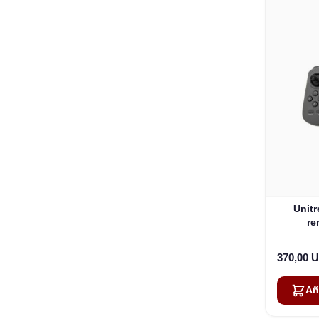
Unit
re
370,00 
Añ