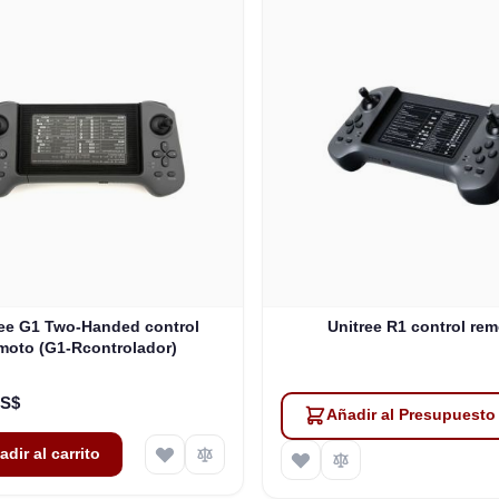
ree G1 Two-Handed control
Unitree R1 control re
moto (G1-Rcontrolador)
US$
Añadir al Presupuesto
adir al carrito