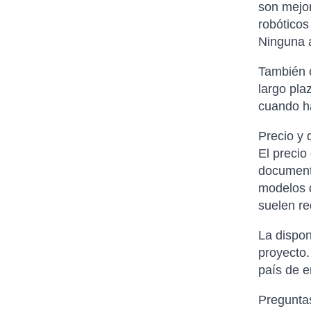
son mejor
robóticos
Ninguna a
También c
largo pla
cuando ha
Precio y 
El precio
documenta
modelos d
suelen re
La dispon
proyecto.
país de e
Pregunta