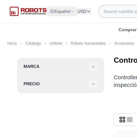
Ir al contenido
Search
Español
USD
Comprar
Inicio
Catálogo
Unitree
Robots humanoides
Accesorios
Contro
Skip to product list
MARCA
Filter
Controlle
PRECIO
inspecció
Filter