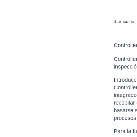
3
artículos
Controlle
Controlle
inspecció
Introducc
Controlle
integrado
recopilar
basarse so
procesos 
Para la t