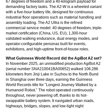
67 degrees of freedom and a 40-kilogram payload for
demanding factory tasks. The A2-W is a wheeled variant
with a five-hour battery life, designed for continuous
industrial floor operations such as material handling and
assembly loading. The A2 Ultra is the refined
commercial service model: 40 degrees of freedom, triple-
market certification (China, US, EU), 1,300-hour
validated walking endurance, dual energy modes, and
operator-configurable personas built for events,
exhibitions, and high-uptime front-of-house roles.
What Guinness World Record did the AgiBot A2 set?
In November 2025, an unmodified production AgiBot A2
(serial number SNA210041BA00652) walked 106.286
kilometers from Jinji Lake in Suzhou to the North Bund
in Shanghai over three days, earning the Guinness
World Records title for "Longest Journey Walked by a
Humanoid Robot." The robot operated continuously
throughout, never powering off, thanks to its hot-
swappable battery system. It navigated urban roads,
highways, bridges, slopes, and low-light night