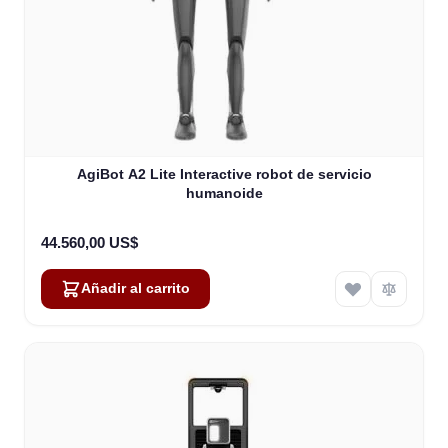
AgiBot A2 Lite Interactive robot de servicio
humanoide
44.560,00 US$
Añadir al carrito