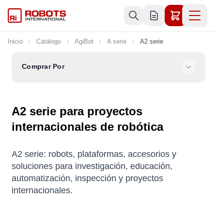
Ir al contenido
Inicio
Catálogo
AgiBot
A serie
A2 serie
Comprar Por
A2 serie para proyectos
internacionales de robótica
A2 serie: robots, plataformas, accesorios y
soluciones para investigación, educación,
automatización, inspección y proyectos
internacionales.