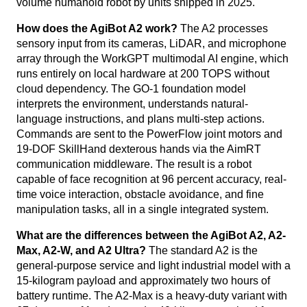
volume humanoid robot by units shipped in 2025.
How does the AgiBot A2 work?
The A2 processes
sensory input from its cameras, LiDAR, and microphone
array through the WorkGPT multimodal AI engine, which
runs entirely on local hardware at 200 TOPS without
cloud dependency. The GO-1 foundation model
interprets the environment, understands natural-
language instructions, and plans multi-step actions.
Commands are sent to the PowerFlow joint motors and
19-DOF SkillHand dexterous hands via the AimRT
communication middleware. The result is a robot
capable of face recognition at 96 percent accuracy, real-
time voice interaction, obstacle avoidance, and fine
manipulation tasks, all in a single integrated system.
What are the differences between the AgiBot A2, A2-
Max, A2-W, and A2 Ultra?
The standard A2 is the
general-purpose service and light industrial model with a
15-kilogram payload and approximately two hours of
battery runtime. The A2-Max is a heavy-duty variant with