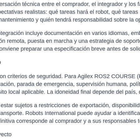
sación técnica entre el comprador, el integrador y los f
xpectativas realistas: qué tareas hará el robot, qué tare
antenimiento y quién tendrá responsabilidad sobre la op
tegración incluye documentación en varios idiomas, emba
ción remota, puesta en marcha y una estrategia de soporte
nviene preparar una especificación breve antes de solicit
o
e con criterios de seguridad. Para Agilex ROS2 COURS
eración, parada de emergencia, supervisión humana, polít
to local aplicable. La idoneidad final depende del país, 
tar sujetos a restricciones de exportación, disponibilida
ansporte. Robots International puede ayudar a identific
finitiva corresponde al comprador y a sus responsables t
yecto