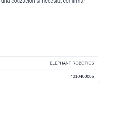
 una cotización si necesita confirmar
ELEPHANT ROBOTICS
4010400005