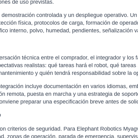
ones de uso previstas.
a demostración controlada y un despliegue operativo. Un 
tección física, protocolos de carga, formación de opera
ráfico interno, polvo, humedad, pendientes, señalización 
sación técnica entre el comprador, el integrador y los f
xpectativas realistas: qué tareas hará el robot, qué tare
antenimiento y quién tendrá responsabilidad sobre la op
tegración incluye documentación en varios idiomas, emba
ción remota, puesta en marcha y una estrategia de soporte
nviene preparar una especificación breve antes de solicit
o
con criterios de seguridad. Para Elephant Robotics Mya
ad, zonas de operación, parada de emergencia, supervis