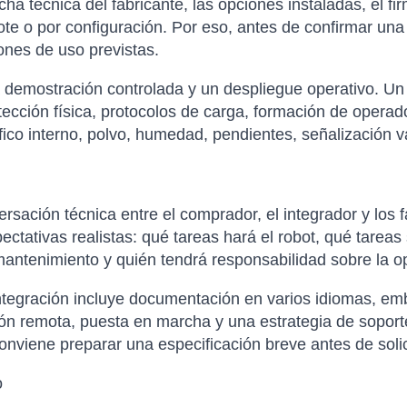
cha técnica del fabricante, las opciones instaladas, el fi
ote o por configuración. Por eso, antes de confirmar una
ones de uso previstas.
a demostración controlada y un despliegue operativo. Un 
tección física, protocolos de carga, formación de opera
ráfico interno, polvo, humedad, pendientes, señalización 
sación técnica entre el comprador, el integrador y los f
xpectativas realistas: qué tareas hará el robot, qué tare
antenimiento y quién tendrá responsabilidad sobre la op
tegración incluye documentación en varios idiomas, emba
ción remota, puesta en marcha y una estrategia de soporte
nviene preparar una especificación breve antes de solicit
o