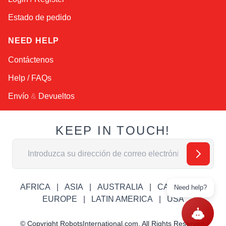
Estado de pedido
NEED HELP
Contáctenos
Help / FAQs
Envío
&
Devueltos
KEEP IN TOUCH!
Dirección de email
AFRICA
ASIA
AUSTRALIA
CANADA
Need help?
EUROPE
LATIN AMERICA
USA
© Copyright RobotsInternational.com. All Rights Reserved.