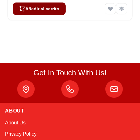
Añadir al carrito
Get In Touch With Us!
ABOUT
Atlas
About Us
Online — robotics specialist
Privacy Policy