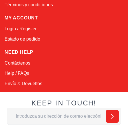
Términos y condiciones
MY ACCOUNT
Login / Register
Estado de pedido
NEED HELP
Contáctenos
Help / FAQs
Envío
&
Devueltos
KEEP IN TOUCH!
Dirección de email