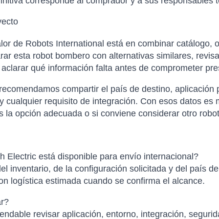
finitiva corresponde al comprador y a sus responsables t
yecto
or de Robots International está en combinar catálogo, o
 esta robot bombero con alternativas similares, revisa
y aclarar qué información falta antes de comprometer pr
 recomendamos compartir el país de destino, aplicación p
 cualquier requisito de integración. Con esos datos es 
es la opción adecuada o si conviene considerar otro robo
h Electric está disponible para envío internacional?
el inventario, de la configuración solicitada y del país d
con logística estimada cuando se confirma el alcance.
ar?
ndable revisar aplicación, entorno, integración, segurid