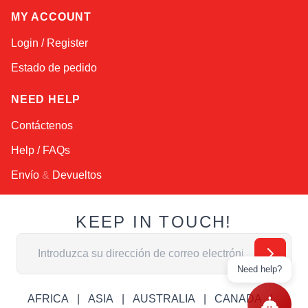
MY ACCOUNT
Login / Register
Estado de pedido
NEED HELP
Contáctenos
Help / FAQs
Envío
&
Devueltos
KEEP IN TOUCH!
Dirección de email
Need help?
AFRICA
ASIA
AUSTRALIA
CANADA