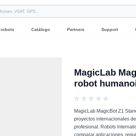
 robots
Catálogo
Partners
Support
MagicLab Magi
robot humano
MagicLab MagicBot Z1 Stand
proyectos internacionales de
profesional. Robots Interna
comparar aplicaciones, requi