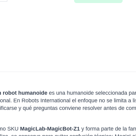
n robot humanoide
es una humanoide seleccionada par
onal. En Robots International el enfoque no se limita a 
icarse y qué preguntas conviene resolver antes de compr
como SKU
MagicLab-MagicBot-Z1
y forma parte de la f