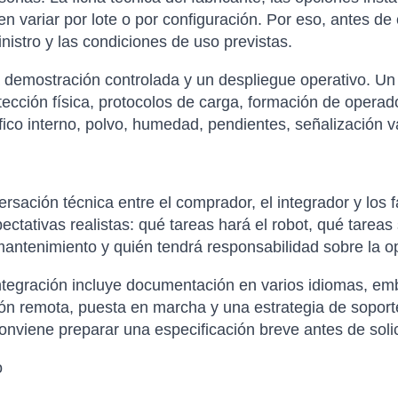
en variar por lote o por configuración. Por eso, antes de
nistro y las condiciones de uso previstas.
a demostración controlada y un despliegue operativo. Un 
tección física, protocolos de carga, formación de opera
ráfico interno, polvo, humedad, pendientes, señalización 
sación técnica entre el comprador, el integrador y los f
xpectativas realistas: qué tareas hará el robot, qué tare
antenimiento y quién tendrá responsabilidad sobre la op
tegración incluye documentación en varios idiomas, emba
ción remota, puesta en marcha y una estrategia de soporte
nviene preparar una especificación breve antes de solicit
o