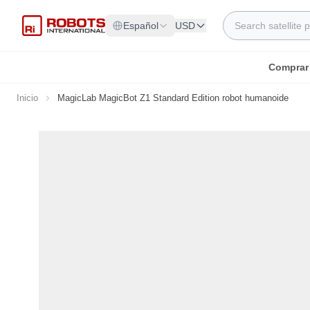
Ir al contenido
Search
Español
USD
Comprar
Inicio
MagicLab MagicBot Z1 Standard Edition robot humanoide