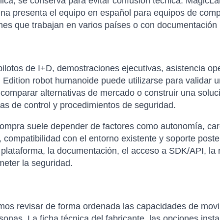
plica, se conserva para evitar confusión técnica: MagicL
ina presenta el equipo en español para equipos de compr
es que trabajan en varios países o con documentación m
ilotos de I+D, demostraciones ejecutivas, asistencia ope
dition robot humanoide puede utilizarse para validar u
 comparar alternativas de mercado o construir una soluc
as de control y procedimientos de seguridad.
compra suele depender de factores como autonomía, carga 
 compatibilidad con el entorno existente y soporte poste
 plataforma, la documentación, el acceso a SDK/API, la re
eter la seguridad.
s revisar de forma ordenada las capacidades de movilid
nas. La ficha técnica del fabricante, las opciones instal