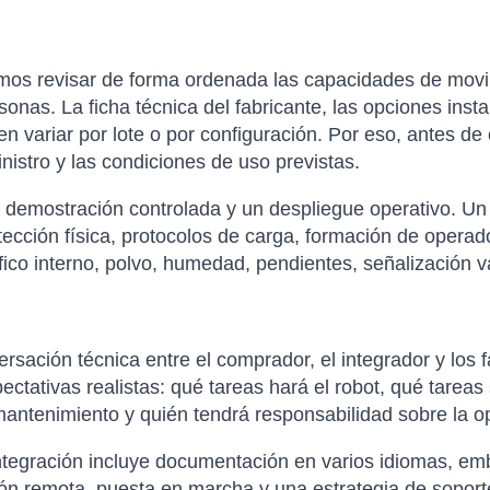
s revisar de forma ordenada las capacidades de movilid
nas. La ficha técnica del fabricante, las opciones instal
en variar por lote o por configuración. Por eso, antes de
nistro y las condiciones de uso previstas.
a demostración controlada y un despliegue operativo. Un 
tección física, protocolos de carga, formación de opera
ráfico interno, polvo, humedad, pendientes, señalización 
sación técnica entre el comprador, el integrador y los f
xpectativas realistas: qué tareas hará el robot, qué tare
antenimiento y quién tendrá responsabilidad sobre la op
tegración incluye documentación en varios idiomas, emba
ción remota, puesta en marcha y una estrategia de soporte