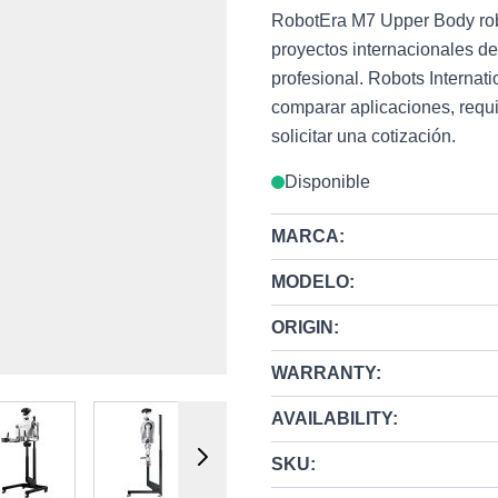
RobotEra M7 Upper Body ro
proyectos internacionales de
profesional. Robots Interna
comparar aplicaciones, requi
solicitar una cotización.
Disponible
MARCA:
MODELO:
ORIGIN:
WARRANTY:
 image
View larger image
View larger image
View larger image
AVAILABILITY:
SKU: