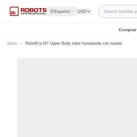
Ir al contenido
Search
Español
USD
Comprar
Inicio
RobotEra M7 Upper Body robot humanoide con ruedas