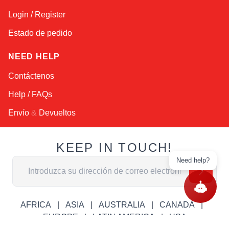
Login / Register
Estado de pedido
NEED HELP
Contáctenos
Help / FAQs
Envío
&
Devueltos
KEEP IN TOUCH!
Need help?
Dirección de email
AFRICA
ASIA
AUSTRALIA
CANADA
EUROPE
LATIN AMERICA
USA