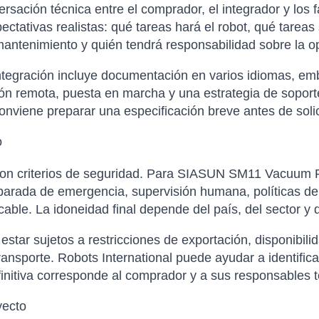
sación técnica entre el comprador, el integrador y los f
xpectativas realistas: qué tareas hará el robot, qué tare
antenimiento y quién tendrá responsabilidad sobre la op
tegración incluye documentación en varios idiomas, emba
ción remota, puesta en marcha y una estrategia de soporte
nviene preparar una especificación breve antes de solicit
o
 con criterios de seguridad. Para SIASUN SM11 Vacuum 
 parada de emergencia, supervisión humana, políticas de
icable. La idoneidad final depende del país, del sector y
tar sujetos a restricciones de exportación, disponibilida
ansporte. Robots International puede ayudar a identific
finitiva corresponde al comprador y a sus responsables t
yecto