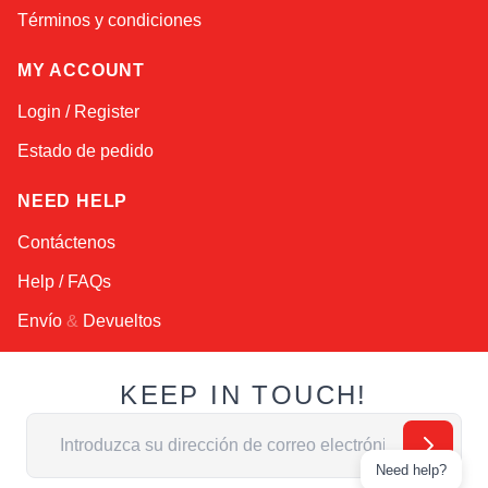
Términos y condiciones
MY ACCOUNT
Login / Register
Estado de pedido
NEED HELP
Contáctenos
Help / FAQs
Envío
&
Devueltos
KEEP IN TOUCH!
Dirección de email
Need help?