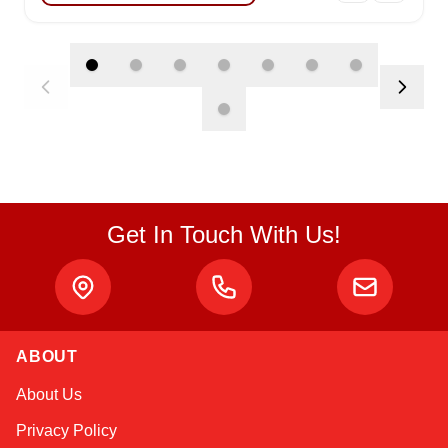
Get In Touch With Us!
Atlas
ABOUT
Online — robotics specialist
About Us
Privacy Policy