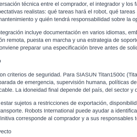
sación técnica entre el comprador, el integrador y los f
xpectativas realistas: qué tareas hará el robot, qué tare
antenimiento y quién tendrá responsabilidad sobre la op
tegración incluye documentación en varios idiomas, emba
ción remota, puesta en marcha y una estrategia de soporte
nviene preparar una especificación breve antes de solicit
o
con criterios de seguridad. Para SIASUN Titan1500c (Ti
 parada de emergencia, supervisión humana, políticas de
icable. La idoneidad final depende del país, del sector y
tar sujetos a restricciones de exportación, disponibilida
ansporte. Robots International puede ayudar a identific
finitiva corresponde al comprador y a sus responsables t
yecto