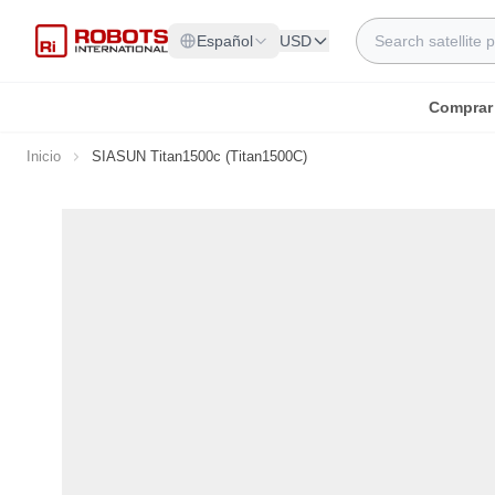
Ir al contenido
Search
Español
USD
Comprar
Inicio
SIASUN Titan1500c (Titan1500C)