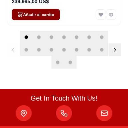
239.995,00 US$
Añadir al carrito
Get In Touch With Us!
Atlas
Online — robotics specialist