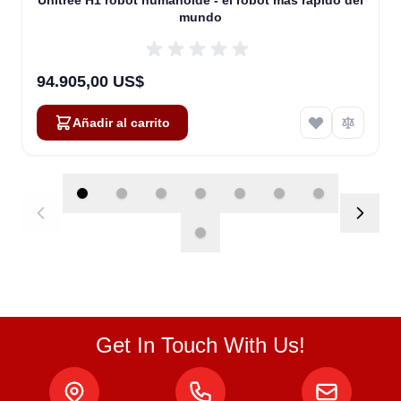
Unitree H1 robot humanoide - el robot más rápido del
mundo
94.905,00 US$
Añadir al carrito
Get In Touch With Us!