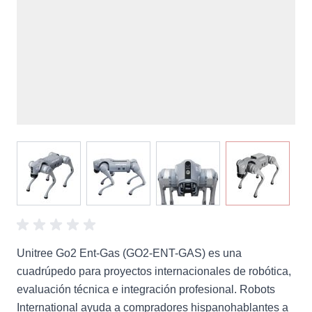
View larger image
View larger image
View larger image
View large
Unitree Go2 Ent-Gas (GO2-ENT-GAS) es una
cuadrúpedo para proyectos internacionales de robótica,
evaluación técnica e integración profesional. Robots
International ayuda a compradores hispanohablantes a