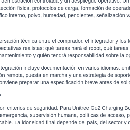
a demostración controlada y un despliegue operativo. Un 
tección física, protocolos de carga, formación de opera
ráfico interno, polvo, humedad, pendientes, señalización 
sación técnica entre el comprador, el integrador y los f
xpectativas realistas: qué tareas hará el robot, qué tare
antenimiento y quién tendrá responsabilidad sobre la op
tegración incluye documentación en varios idiomas, emba
ción remota, puesta en marcha y una estrategia de soporte
nviene preparar una especificación breve antes de solicit
o
con criterios de seguridad. Para Unitree Go2 Charging Bo
emergencia, supervisión humana, políticas de acceso, p
icable. La idoneidad final depende del país, del sector y