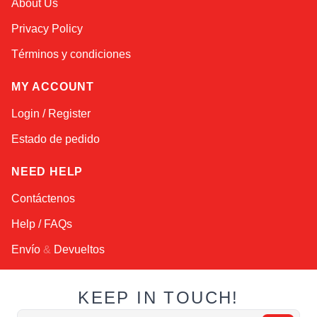
About Us
Online — robotics specialist
Privacy Policy
Términos y condiciones
MY ACCOUNT
Login / Register
Estado de pedido
NEED HELP
Contáctenos
Help / FAQs
Envío
&
Devueltos
KEEP IN TOUCH!
Dirección de email