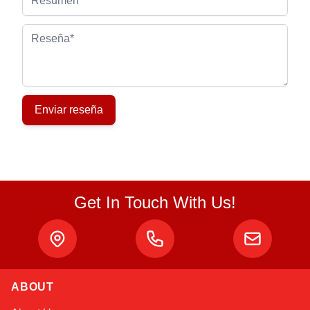
Reseña
Enviar reseña
Get In Touch With Us!
ABOUT
Atlas