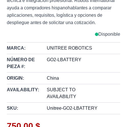
técnica e integración profesional. Robots International
ayuda a compradores hispanohablantes a comparar
aplicaciones, requisitos, logística y opciones de
despliegue antes de solicitar una cotización.
Disponible
MARCA:
UNITREE ROBOTICS
NÚMERO DE
GO2-LBATTERY
PIEZA #:
ORIGIN:
China
AVAILABILITY:
SUBJECT TO
AVAILABILITY
SKU:
Unitree-GO2-LBATTERY
750,00 $