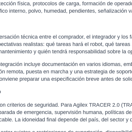
tección física, protocolos de carga, formación de opera
ráfico interno, polvo, humedad, pendientes, señalización 
sación técnica entre el comprador, el integrador y los f
xpectativas realistas: qué tareas hará el robot, qué tare
antenimiento y quién tendrá responsabilidad sobre la op
tegración incluye documentación en varios idiomas, emba
ción remota, puesta en marcha y una estrategia de soporte
nviene preparar una especificación breve antes de solicit
o
con criterios de seguridad. Para Agilex TRACER 2.0 (TR
 parada de emergencia, supervisión humana, políticas de
icable. La idoneidad final depende del país, del sector y