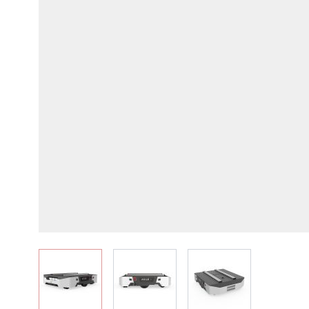
View larger image
View larger image
View larger image