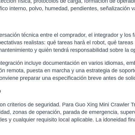
tección física, protocolos de carga, formación de opera
ráfico interno, polvo, humedad, pendientes, señalización 
sación técnica entre el comprador, el integrador y los f
xpectativas realistas: qué tareas hará el robot, qué tare
antenimiento y quién tendrá responsabilidad sobre la op
tegración incluye documentación en varios idiomas, emba
ción remota, puesta en marcha y una estrategia de soporte
nviene preparar una especificación breve antes de solicit
o
on criterios de seguridad. Para Guo Xing Mini Crawler T
cidad, zonas de operación, parada de emergencia, super
s y cualquier requisito local aplicable. La idoneidad fin