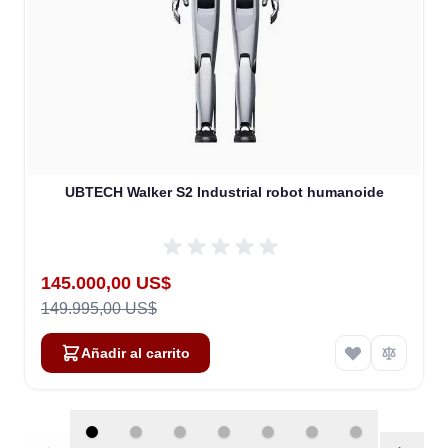
UBTECH Walker S2 Industrial robot humanoide
Special Price
145.000,00 US$
149.995,00 US$
Añadir al carrito