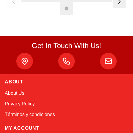
Get In Touch With Us!
Atlas
ABOUT
Online — robotics specialist
About Us
Privacy Policy
Términos y condiciones
MY ACCOUNT