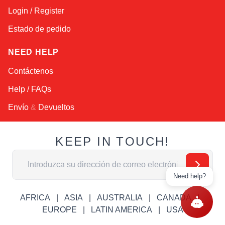
Login / Register
Estado de pedido
NEED HELP
Contáctenos
Help / FAQs
Envío
&
Devueltos
KEEP IN TOUCH!
Dirección de email
Need help?
AFRICA
ASIA
AUSTRALIA
CANADA
EUROPE
LATIN AMERICA
USA