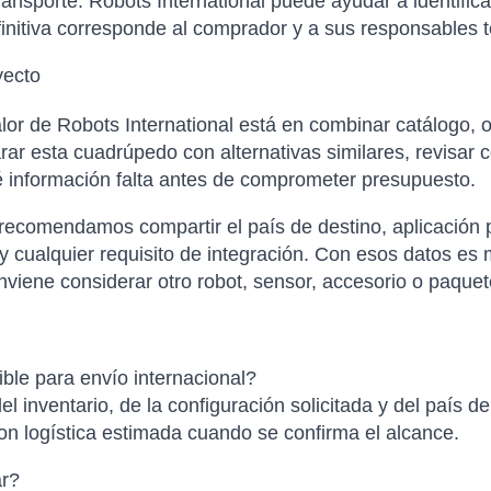
ansporte. Robots International puede ayudar a identific
finitiva corresponde al comprador y a sus responsables t
yecto
or de Robots International está en combinar catálogo, o
 esta cuadrúpedo con alternativas similares, revisar co
é información falta antes de comprometer presupuesto.
 recomendamos compartir el país de destino, aplicación p
cualquier requisito de integración. Con esos datos es m
viene considerar otro robot, sensor, accesorio o paquete
ble para envío internacional?
el inventario, de la configuración solicitada y del país d
con logística estimada cuando se confirma el alcance.
ar?