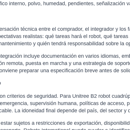
ráfico interno, polvo, humedad, pendientes, señalización 
sación técnica entre el comprador, el integrador y los f
xpectativas realistas: qué tareas hará el robot, qué tare
antenimiento y quién tendrá responsabilidad sobre la op
tegración incluye documentación en varios idiomas, emba
ción remota, puesta en marcha y una estrategia de soporte
nviene preparar una especificación breve antes de solicit
o
on criterios de seguridad. Para Unitree B2 robot cuadrú
emergencia, supervisión humana, políticas de acceso, p
icable. La idoneidad final depende del país, del sector y
tar sujetos a restricciones de exportación, disponibilida